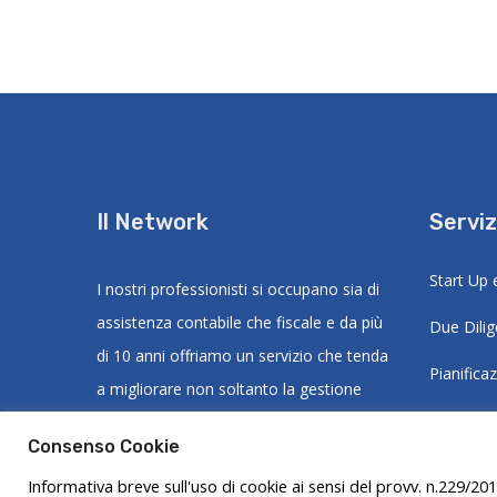
Il Network
Serviz
Start Up 
I nostri professionisti si occupano sia di
assistenza contabile che fiscale e da più
Due Dili
di 10 anni offriamo un servizio che tenda
Pianifica
a migliorare non soltanto la gestione
Ristruttu
amministrativi - tramite un'accurata
Consenso Cookie
concorsua
pianificazione fiscale - ma soprattutto
Informativa breve sull'uso di cookie ai sensi del provv. n.229/201
assistiamo il cliente nelle problematiche