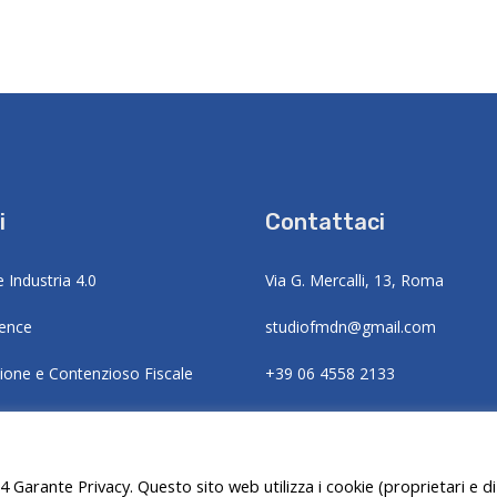
i
Contattaci
e Industria 4.0
Via G. Mercalli, 13, Roma
gence
studiofmdn@gmail.com
zione e Contenzioso Fiscale
+39 06 4558 2133
razione del debito e procedure
li
4 Garante Privacy. Questo sito web utilizza i cookie (proprietari e di