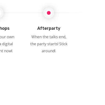
hops
Afterparty
your own
When the talks end,
 digital
the party starts! Stick
ht now!.
around!.