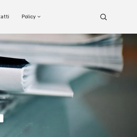
atti
Policy
T