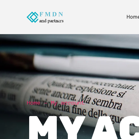
Hom
Home
My account
MY A