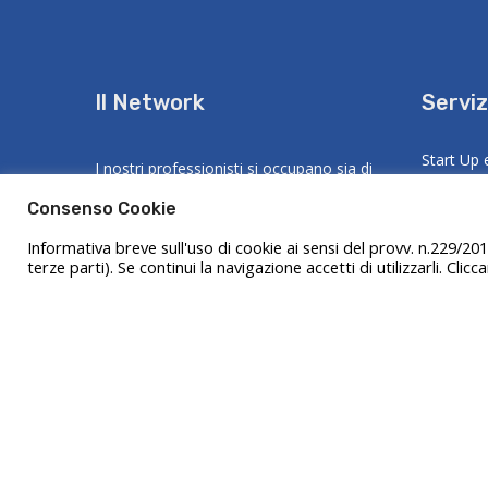
Il Network
Serviz
Start Up 
I nostri professionisti si occupano sia di
assistenza contabile che fiscale e da più
Due Dili
Consenso Cookie
di 10 anni offriamo un servizio che tenda
Informativa breve sull'uso di cookie ai sensi del provv. n.229/201
Pianifica
terze parti). Se continui la navigazione accetti di utilizzarli. Clicc
a migliorare non soltanto la gestione
Ristruttu
amministrativi - tramite un'accurata
concorsua
pianificazione fiscale - ma soprattutto
assistiamo il cliente nelle problematiche
Consulen
aziendali quali il controllo di gestione e
Adempiment
un'attenta analisi nella ricerca e gestione
delle fonti finanziare.