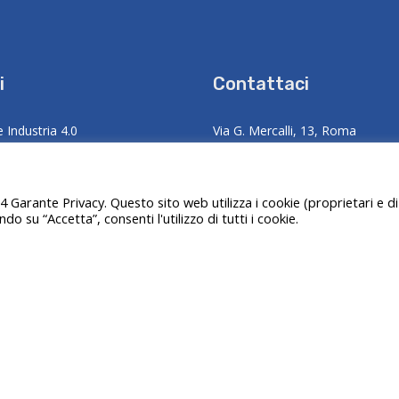
i
Contattaci
e Industria 4.0
Via G. Mercalli, 13, Roma
gence
studiofmdn@gmail.com
4 Garante Privacy. Questo sito web utilizza i cookie (proprietari e di
zione e Contenzioso Fiscale
+39 06 4558 2133
ando su “Accetta”, consenti l'utilizzo di tutti i cookie.
razione del debito e procedure
li
za e Assistenza Legale
i civili e fiscali