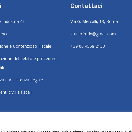
i
Contattaci
e Industria 4.0
Via G. Mercalli, 13, Roma
gence
studiofmdn@gmail.com
zione e Contenzioso Fiscale
+39 06 4558 2133
razione del debito e procedure
li
za e Assistenza Legale
i civili e fiscali
4 Garante Privacy. Questo sito web utilizza i cookie (proprietari e di