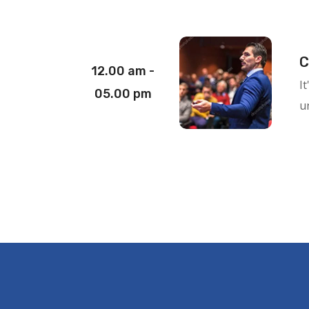
C
12.00 am -
I
05.00 pm
un