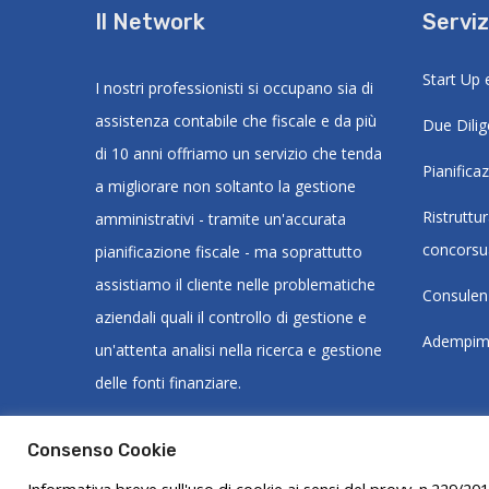
Il Network
Serviz
Start Up 
I nostri professionisti si occupano sia di
assistenza contabile che fiscale e da più
Due Dili
di 10 anni offriamo un servizio che tenda
Pianifica
a migliorare non soltanto la gestione
Ristruttu
amministrativi - tramite un'accurata
concorsua
pianificazione fiscale - ma soprattutto
assistiamo il cliente nelle problematiche
Consulen
aziendali quali il controllo di gestione e
Adempiment
un'attenta analisi nella ricerca e gestione
delle fonti finanziare.
Consenso Cookie
Informativa breve sull'uso di cookie ai sensi del provv. n.229/201