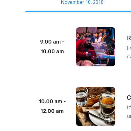
November 10, 2018
R
9.00 am -
J
10.00 am
e
C
10.00 am -
I
12.00 am
un